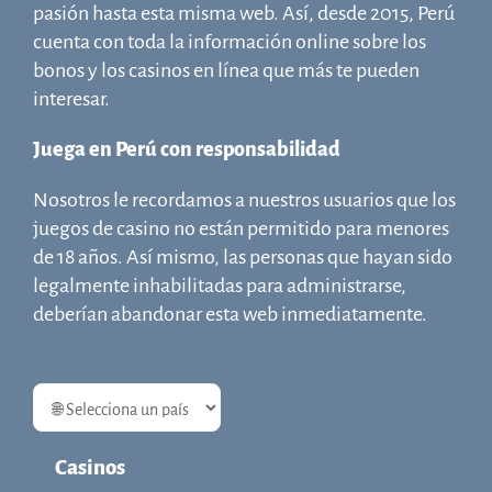
pasión hasta esta misma web. Así, desde 2015, Perú
cuenta con toda la información online sobre los
bonos y los casinos en línea que más te pueden
interesar.
Juega en Perú con responsabilidad
Nosotros le recordamos a nuestros usuarios que los
juegos de casino no están permitido para menores
de 18 años. Así mismo, las personas que hayan sido
legalmente inhabilitadas para administrarse,
deberían abandonar esta web inmediatamente.
Casinos