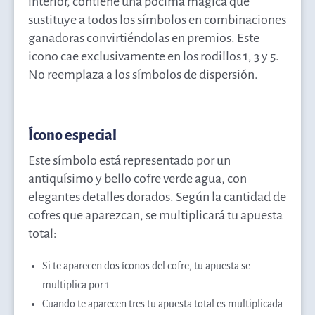
interior, contiene una pócima mágica que
sustituye a todos los símbolos en combinaciones
ganadoras convirtiéndolas en premios. Este
icono cae exclusivamente en los rodillos 1, 3 y 5.
No reemplaza a los símbolos de dispersión.
Ícono especial
Este símbolo está representado por un
antiquísimo y bello cofre verde agua, con
elegantes detalles dorados. Según la cantidad de
cofres que aparezcan, se multiplicará tu apuesta
total:
Si te aparecen dos íconos del cofre, tu apuesta se
multiplica por 1.
Cuando te aparecen tres tu apuesta total es multiplicada