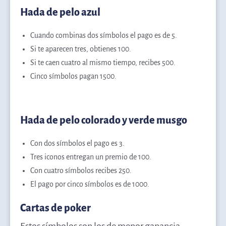
Hada de pelo azul
Cuando combinas dos símbolos el pago es de 5.
Si te aparecen tres, obtienes 100.
Si te caen cuatro al mismo tiempo, recibes 500.
Cinco símbolos pagan 1500.
Hada de pelo colorado y verde musgo
Con dos símbolos el pago es 3.
Tres iconos entregan un premio de 100.
Con cuatro símbolos recibes 250.
El pago por cinco símbolos es de 1000.
Cartas de poker