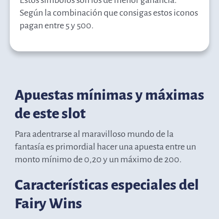
Estos símbolos son los de menor ganancia.
Según la combinación que consigas estos iconos
pagan entre 5 y 500.
Apuestas mínimas y máximas
de este slot
Para adentrarse al maravilloso mundo de la
fantasía es primordial hacer una apuesta entre un
monto mínimo de 0,20 y un máximo de 200.
Características especiales del
Fairy Wins