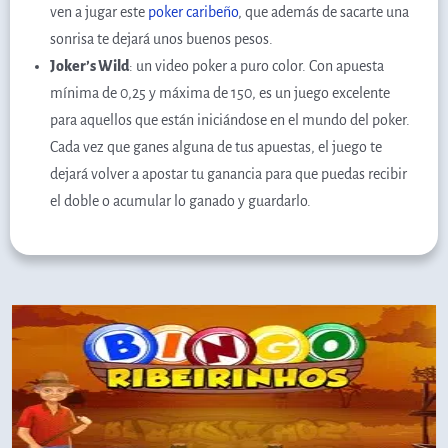
ven a jugar este
poker caribeño
, que además de sacarte una
sonrisa te dejará unos buenos pesos.
Joker’s Wild
: un video poker a puro color. Con apuesta
mínima de 0,25 y máxima de 150, es un juego excelente
para aquellos que están iniciándose en el mundo del poker.
Cada vez que ganes alguna de tus apuestas, el juego te
dejará volver a apostar tu ganancia para que puedas recibir
el doble o acumular lo ganado y guardarlo.