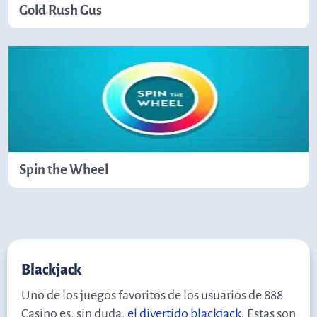
Gold Rush Gus
Spin the Wheel
Blackjack
Uno de los juegos favoritos de los usuarios de 888
Casino es, sin duda,
el divertido blackjack
. Estas son