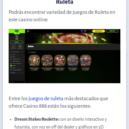
Ruleta
Podrás encontrar variedad de juegos de Ruleta en
este casino online.
Entre los
juegos de ruleta
más destacados que
ofrece Casino 888 están los siguientes:
Dream Stakes Roulette:
con un diseño interactivo y
futurista, con voz en off del dealer y gráficos en 3D.