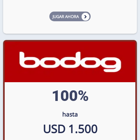
JUGAR AHORA
100%
hasta
USD 1.500