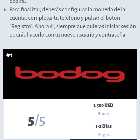
pedirá.
Para finalizar, deberás configurar la moneda de la
cuenta, completar tu teléfono y pulsar el botón
“Registro”. Ahora sí, siempre que quieras iniciar sesión
podrás hacerlo con tu nuevo usuario y contraseña.
#1
1.500 USD
Bonos
5
/5
1-2 Días
Pagos