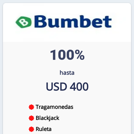
100%
hasta
USD 400
Tragamonedas
Blackjack
Ruleta