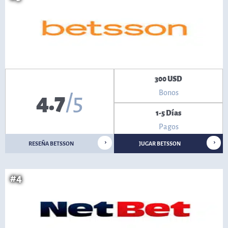
300 USD
Bonos
4.7
/5
1-5 Días
Pagos
RESEÑA BETSSON
JUGAR BETSSON
#4