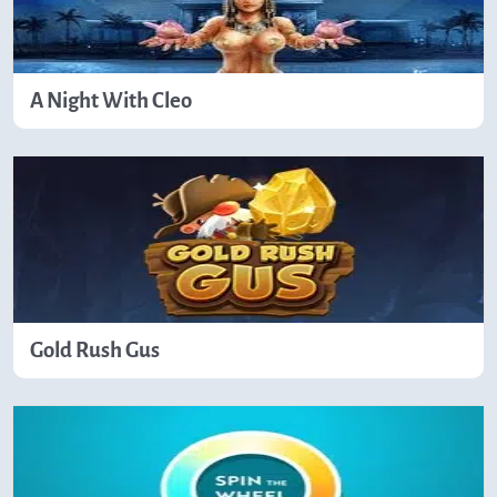
A Night With Cleo
Gold Rush Gus