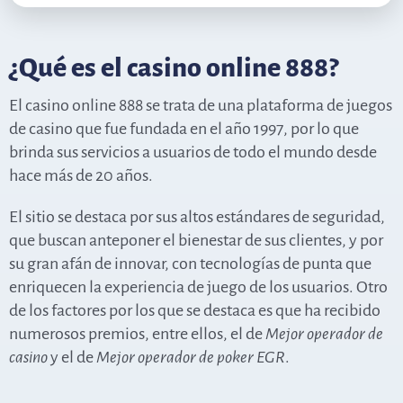
¿Qué es el casino online 888?
El casino online 888 se trata de una plataforma de juegos
de casino que fue fundada en el año 1997, por lo que
brinda sus servicios a usuarios de todo el mundo desde
hace más de 20 años.
El sitio se destaca por sus altos estándares de seguridad,
que buscan anteponer el bienestar de sus clientes, y por
su gran afán de innovar, con tecnologías de punta que
enriquecen la experiencia de juego de los usuarios. Otro
de los factores por los que se destaca es que ha recibido
numerosos premios, entre ellos, el de
Mejor operador de
casino
y el de
Mejor operador de poker EGR
.