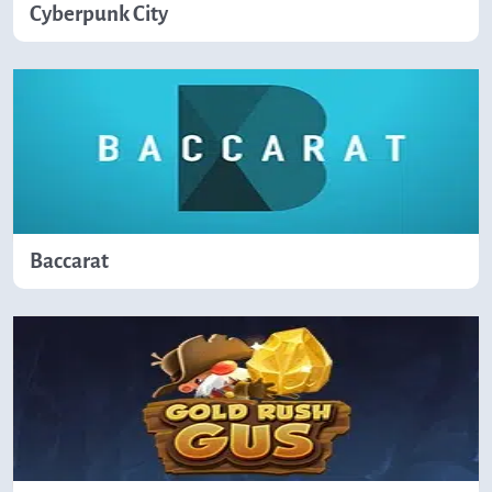
Cyberpunk City
Baccarat