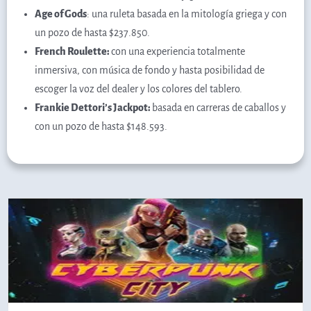
Age of Gods
: una ruleta basada en la mitología griega y con
un pozo de hasta $237.850.
French Roulette:
con una experiencia totalmente
inmersiva, con música de fondo y hasta posibilidad de
escoger la voz del dealer y los colores del tablero.
Frankie Dettori’s Jackpot:
basada en carreras de caballos y
con un pozo de hasta $148.593.