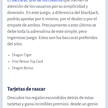
El baccarat, uno de los clásicos
que llaman la
atención de los usuarios por su simplicidad y
diversión. En este juego, a diferencia del blackjack,
podrás apostar por ti mismo, por el dealer o por el
empate de ambos. Precisamente a esto último se
debe toda la adrenalina de este simple, pero
ingenioso juego. Estos son los baccarat preferidos
del sitio:
Dragon Tiger
First Person Top Card
Dragon Bonus
Tarjetas de rascar
Descubre los regalos escondidos detrás de estas
tarjetas y gana increíbles premios: desde un genio