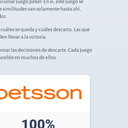
cional juego poker. En sí, este juego se
as similitudes van solamente hasta ahí,
dor.
 cuáles se queda y cuáles descarta. Las que
n llevar a la victoria.
omar las decisiones de descarte. Cada juego
 posible en muchos de ellos.
100%