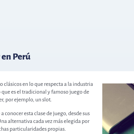
 en Perú
 clásicos en lo que respecta a la industria
 que es el tradicional y famoso juego de
er, por ejemplo, un slot.
a conocer esta clase de juego, desde sus
Una alternativa cada vez más elegida por
chas particularidades propias.