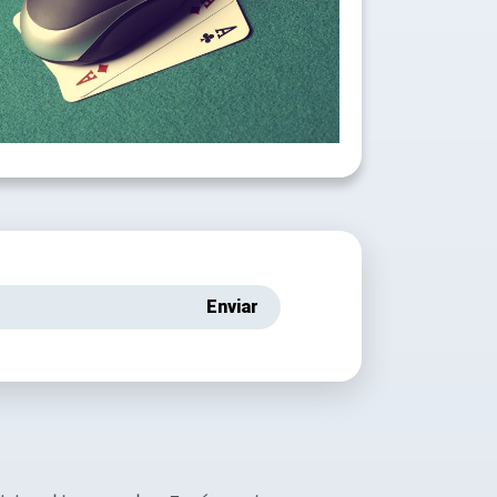
Enviar