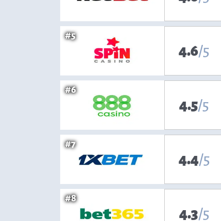
#5
4.6
/5
#6
4.5
/5
#7
4.4
/5
#8
4.3
/5