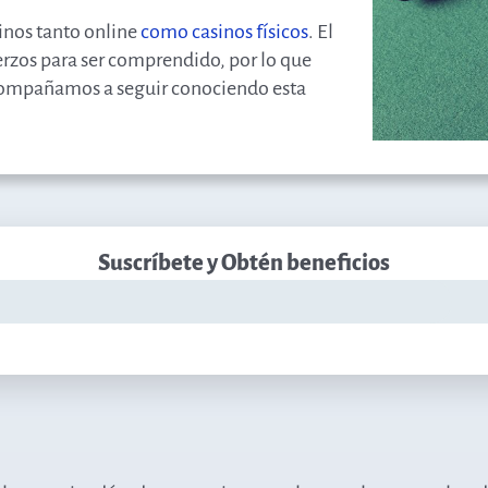
inos tanto online
como casinos físicos
. El
erzos para ser comprendido, por lo que
Acompañamos a seguir conociendo esta
Suscríbete y Obtén beneficios