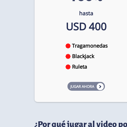
hasta
USD 400
Tragamonedas
Blackjack
Ruleta
JUGAR AHORA
¿Por qué jugar al video po