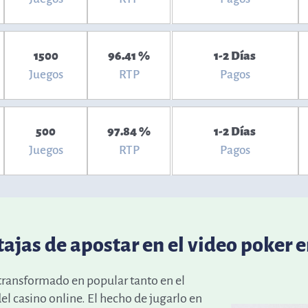
1500
96.41 %
1-2 Días
Juegos
RTP
Pagos
500
97.84 %
1-2 Días
Juegos
RTP
Pagos
tajas de apostar en el video poker e
 transformado en popular tanto en el
el casino online. El hecho de jugarlo en