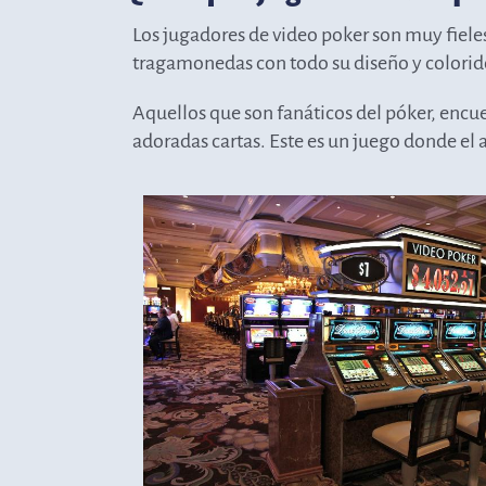
Los jugadores de video poker son muy fieles
tragamonedas con todo su diseño y colorido
Aquellos que son fanáticos del póker, encue
adoradas cartas. Este es un juego donde e