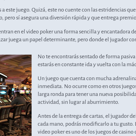
 a este juego. Quizá, este no cuente con las estridencias que
, pero sí asegura una diversión rápida y que entrega premi
ntran en el video poker una forma sencilla y encantadora de
l azar juega un papel determinante, pero donde el jugador 
No te encontrarás sentado de forma pasiva
estarás en constante ida y vuelta con la má
Un juego que cuenta con mucha adrenalina,
inmediata. No ocurre como en otros juego
larga ronda para tener una nueva posibili
actividad, sin lugar al aburrimiento.
Antes de la entrega de cartas, el jugador d
cada mano, podrás modificarlo a tu gusto. 
video poker es uno de los juegos de casino 