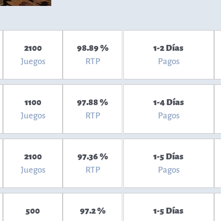
2100
98.89 %
1-2 Días
Juegos
RTP
Pagos
1100
97.88 %
1-4 Días
Juegos
RTP
Pagos
2100
97.36 %
1-5 Días
Juegos
RTP
Pagos
500
97.2 %
1-5 Días