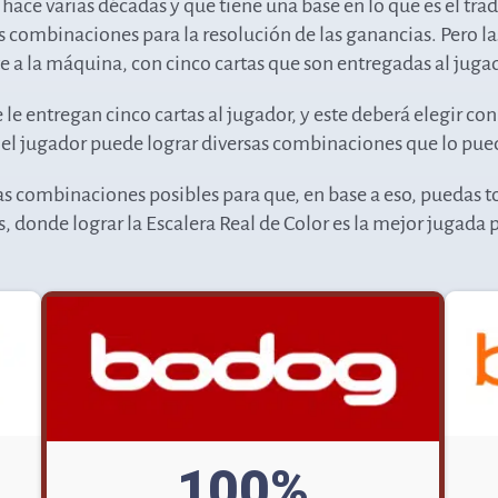
hace varias décadas y que tiene una base en lo que es el tradi
us combinaciones para la resolución de las ganancias. Pero l
te a la máquina, con cinco cartas que son entregadas al juga
le entregan cinco cartas al jugador, y este deberá elegir con
sí el jugador puede lograr diversas combinaciones que lo puede
as combinaciones posibles para que, en base a eso, puedas t
os, donde lograr la Escalera Real de Color es la mejor jugada
100%