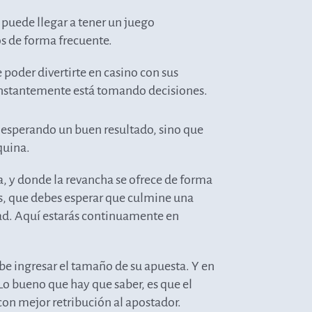
 puede llegar a tener un juego
os de forma frecuente.
 poder divertirte en casino con sus
constantemente está tomando decisiones.
 esperando un buen resultado, sino que
quina.
 y donde la revancha se ofrece de forma
s, que debes esperar que culmine una
dad. Aquí estarás continuamente en
ebe ingresar el tamaño de su apuesta. Y en
Lo bueno que hay que saber, es que el
con mejor retribución al apostador.