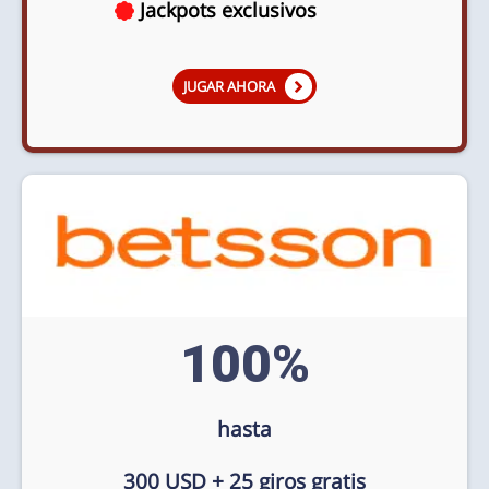
Jackpots exclusivos
JUGAR AHORA
100%
hasta
300 USD + 25 giros gratis