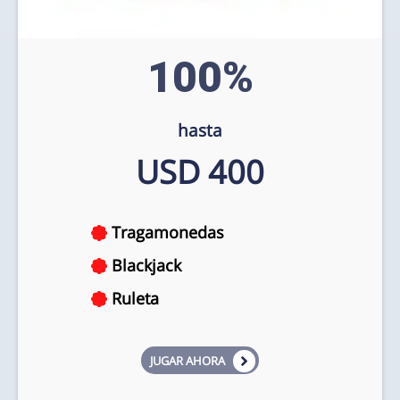
100%
hasta
USD 400
Tragamonedas
Blackjack
Ruleta
JUGAR AHORA