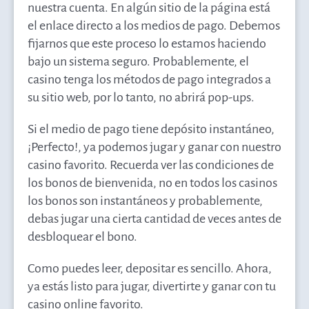
nuestra cuenta. En algún sitio de la página está
el enlace directo a los medios de pago. Debemos
fijarnos que este proceso lo estamos haciendo
bajo un sistema seguro. Probablemente, el
casino tenga los métodos de pago integrados a
su sitio web, por lo tanto, no abrirá pop-ups.
Si el medio de pago tiene depósito instantáneo,
¡Perfecto!, ya podemos jugar y ganar con nuestro
casino favorito. Recuerda ver las condiciones de
los bonos de bienvenida, no en todos los casinos
los bonos son instantáneos y probablemente,
debas jugar una cierta cantidad de veces antes de
desbloquear el bono.
Como puedes leer, depositar es sencillo. Ahora,
ya estás listo para jugar, divertirte y ganar con tu
casino online favorito.