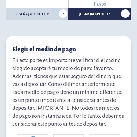
Pagos
RESEÑA JACKPOTCITY
JUGAR JACKPOTCITY
Elegir el medio de pago
En esta parte es importante verificar si el casino
elegido aceptará tu medio de pago favorito.
Además, tienes que estar seguro del dinero que
vas a depositar. Como dijimos anteriormente,
cada medio de pago tiene un mínimo diferente,
es un punto importante a considerar antes de
depositar. IMPORTANTE: No todos los medios
de pago son instantáneos. Por lo tanto, debemos
considerar este punto antes de depositar.