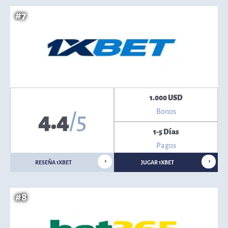
#7
1.000 USD
Bonos
4.4
/5
1-5 Días
Pagos
RESEÑA 1XBET
JUGAR 1XBET
#8