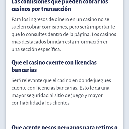
Las comisiones que pueden cobrar los
casinos por transacción
Para los ingresos de dinero en un casino no se
suelen cobrar comisiones, pero será importante
que lo consultes dentro de la página. Los casinos
más destacados brindan esta información en
una sección específica.
Que el casino cuente con licencias
bancarias
Será relevante que el casino en donde juegues
cuente con licencias bancarias. Esto le da una
mayor seguridad al sitio de juego y mayor
confiabilidad a los clientes.
Que acepte pesos peruanos para retiros o