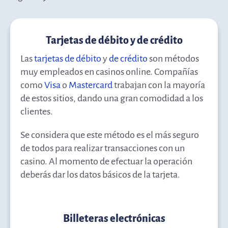
Tarjetas de débito y de crédito
Las
tarjetas de débito
y
de crédito
son métodos
muy empleados en casinos online. Compañías
como
Visa
o
Mastercard
trabajan con la mayoría
de estos sitios, dando una gran comodidad a los
clientes.
Se considera que este método es el más seguro
de todos para realizar transacciones con un
casino. Al momento de efectuar la operación
deberás dar los datos básicos de la tarjeta.
Billeteras electrónicas