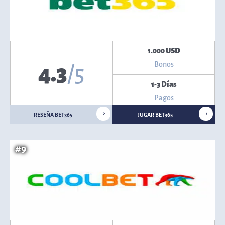
1.000 USD
Bonos
4.3
/5
1-3 Días
Pagos
RESEÑA BET365
JUGAR BET365
#9