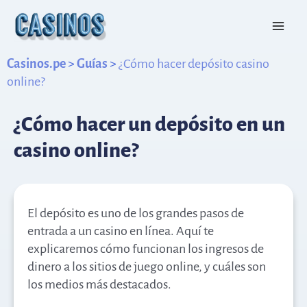
Mai
Skip
Casinos.pe
>
Guías
>
¿Cómo hacer depósito casino
Men
to
online?
content
¿Cómo hacer un depósito en un
casino online?
El depósito es uno de los grandes pasos de
entrada a un casino en línea. Aquí te
explicaremos cómo funcionan los ingresos de
dinero a los sitios de juego online, y cuáles son
los medios más destacados.