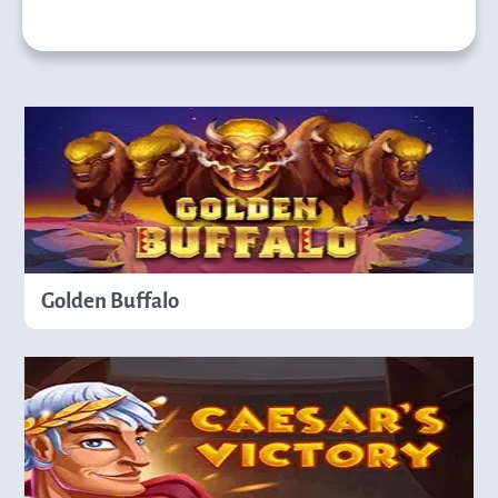
Golden Buffalo