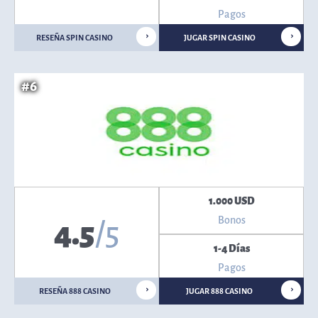
Pagos
RESEÑA SPIN CASINO
JUGAR SPIN CASINO
#6
1.000 USD
Bonos
4.5
/5
1-4 Días
Pagos
RESEÑA 888 CASINO
JUGAR 888 CASINO