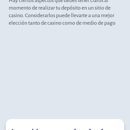
Hay ciertos aspectos que debes tener claros al
momento de realizar tu depósito en un sitio de
casino. Considerarlos puede llevarte a una mejor
elección tanto de casino como de medio de pago