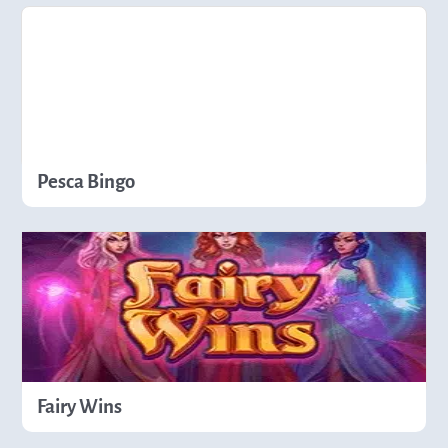
Pesca Bingo
Fairy Wins